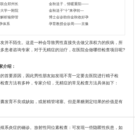
院联合郑州长
金秋送子，情暖重阳——
华大学一附院
金秋送子“十”来孕转—
袂解析输卵管
博士会诊助你金秋收好孕
快孕体系
孕育教授会诊周——京豫
并不陌生。这是一种会导致男性直接失去做父亲权力的疾病，所
多患者咨询专家，对于无精症的治疗，在医院会做哪些检查项目呢?
家介绍：
首要原因，因此男性朋友如发现不育一定要去医院进行精子检
的检查方法有多种，专家介绍，无精症的常见检查方法具体如下：
发育不良或缺如，或射精管堵塞。但是果糖测定结果的价值是有
系炎症的确诊。放射性同位素检查：可发现一些隐匿性疾患，如
。