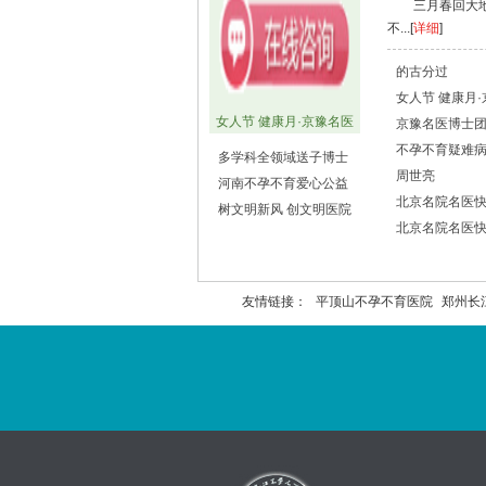
三月春回大
不...[
详细
]
的古分过
女人节 健康月
女人节 健康月·京豫名医
京豫名医博士团
不孕不育疑难病
多学科全领域送子博士
周世亮
河南不孕不育爱心公益
北京名院名医
树文明新风 创文明医院
北京名院名医
友情链接：
平顶山不孕不育医院
郑州长