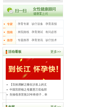
孕育专家
诊疗设备
孕育喜报
专家
来院路线
孕育测试
有问必答
指南
专题推荐
孕育资讯
诊疗技术
推荐
活动看板
更多>>
【百姓调解之睡在沙发上的丈
中国宫腔镜之母夏恩兰莅临郑
失独母亲苦熬10年终得子，幸
专家
更多>>