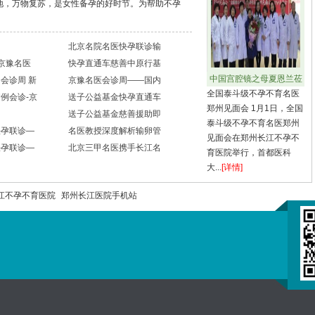
地，万物复苏，是女性备孕的好时节。为帮助不孕
北京名院名医快孕联诊输
·京豫名医
快孕直通车慈善中原行基
中国宫腔镜之母夏恩兰莅
会诊周 新
京豫名医会诊周——国内
全国泰斗级不孕不育名医
例会诊-京
送子公益基金快孕直通车
郑州见面会 1月1日，全国
送子公益基金慈善援助即
泰斗级不孕不育名医郑州
快孕联诊—
名医教授深度解析输卵管
见面会在郑州长江不孕不
快孕联诊—
北京三甲名医携手长江名
育医院举行，首都医科
大...
[详情]
江不孕不育医院
郑州长江医院手机站