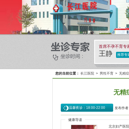
首席不孕不育专
王静
推荐专
您的当前位置：
长江医院
>
男性不育
>
无精
无精
温馨夜诊：18:00-22:00
发布作者
健康导读
北京妇产医