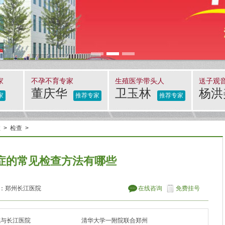
家
不孕不育专家
生殖医学带头人
送子观
董庆华
卫玉林
杨
家
推荐专家
推荐专家
症
>
检查
>
症的常见检查方法有哪些
：
郑州长江医院
在线咨询
免费挂号
院与长江医院
清华大学一附院联合郑州