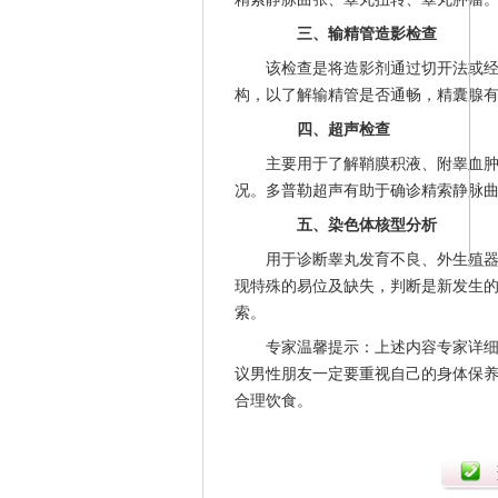
三、输精管造影检查
该检查是将造影剂通过切开法或经皮
构，以了解输精管是否通畅，精囊腺
四、超声检查
主要用于了解鞘膜积液、附睾血肿、
况。多普勒超声有助于确诊精索静脉
五、染色体核型分析
用于诊断睾丸发育不良、外生殖器官
现特殊的易位及缺失，判断是新发生
索。
专家温馨提示：上述内容专家详细介
议男性朋友一定要重视自己的身体保
合理饮食。