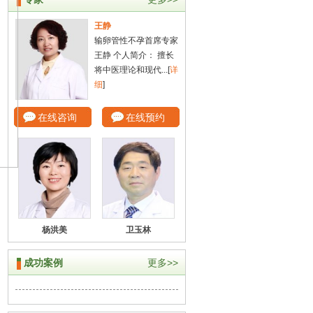
王静
输卵管性不孕首席专家
王静 个人简介： 擅长
将中医理论和现代...[
详
细
]
在线咨询
在线预约
杨洪美
卫玉林
成功案例
更多>>